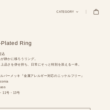
CATEGORY
-Plated Ring
税込
光が静かに移ろうリング。
と上品さを併せ持ち、日常にそっと特別を添える一本。
d・シルバーメッキ『金属アレルギー対応のニッケルフリー』
conia
rass
号・11号・13号